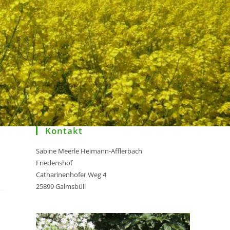
Kontakt
Sabine Meerle Heimann-Afflerbach
Friedenshof
Catharinenhofer Weg 4
25899 Galmsbüll