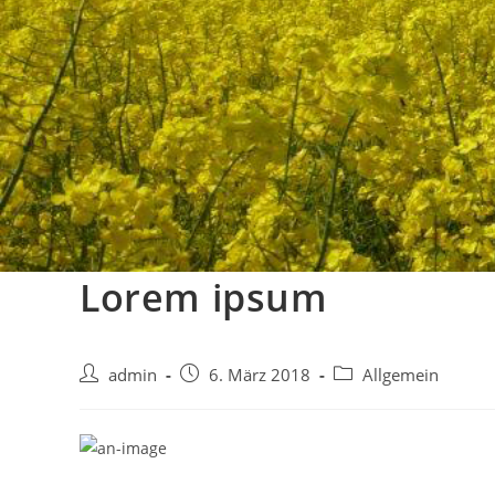
Lorem ipsum
Beitrags-
Beitrag
Beitrags-
admin
6. März 2018
Allgemein
Autor:
veröffentlicht:
Kategorie: